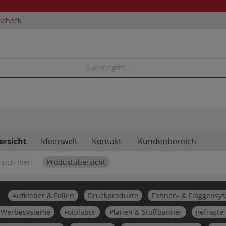
ncheck
ersicht
Ideenwelt
Kontakt
Kundenbereich
sich hier:
Produktübersicht
Aufkleber & Folien
Druckprodukte
Fahnen- & Flaggensy
 Werbesysteme
Fotolabor
Planen & Stoffbanner
gefräste