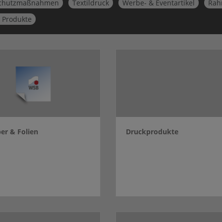
schutzmaßnahmen
Textildruck
Werbe- & Eventartikel
Rah
 Produkte
er & Folien
Druckprodukte