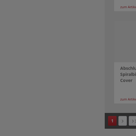
zum Artik
Abschlu
Spiralb
Cover
zum Artik
1