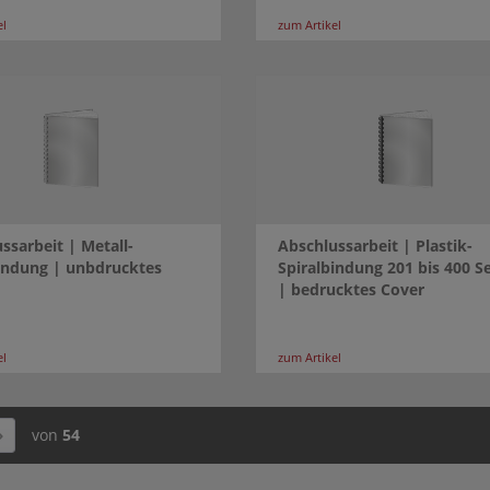
el
zum Artikel
ssarbeit | Metall-
Abschlussarbeit | Plastik-
indung | unbdrucktes
Spiralbindung 201 bis 400 S
| bedrucktes Cover
el
zum Artikel
von
54