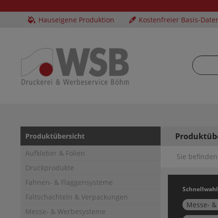
Hauseigene Produktion
Kostenfreier Basis-Date
Produktüb
Produktübersicht
Aufkleber & Folien
Sie befinden 
Druckprodukte
Fahnen- & Flaggensysteme
Schnellwahl
Faltschachteln & Verpackungen
Messe- &
Messe- & Werbesysteme