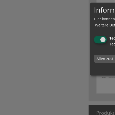
Inform
Hier können
Weitere Det
Te
Tec
Allen zus
Rahmen
Rahmen- &
Werbeser
Produkt