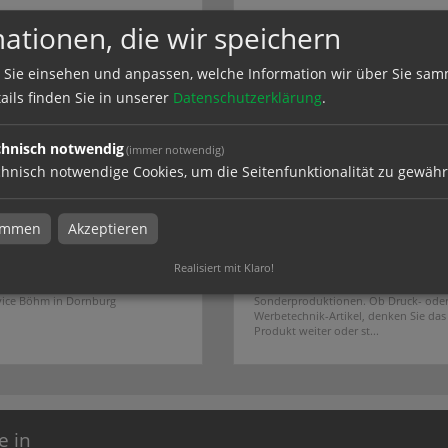
ationen, die wir speichern
 Sie einsehen und anpassen, welche Information wir über Sie sam
ails finden Sie in unserer
Datenschutzerklärung
.
chnisch notwendig
(immer notwendig)
hnisch notwendige Cookies, um die Seitenfunktionalität zu gewähr
timmen
Akzeptieren
- & Schildersysteme
Sonderproduktionen
Realisiert mit Klaro!
 Schildersysteme bei
Sonderanfertigungen finden Sie bei 
vice Böhm in Dornburg
Sonderproduktionen. Ob Druck- ode
Werbetechnik-Artikel, denken Sie das
Produkt weiter oder st...
e in