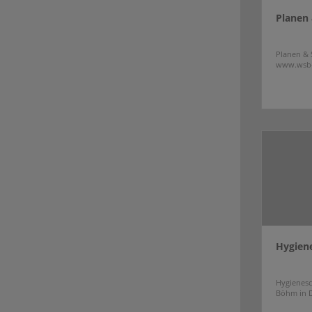
Planen
Planen & 
www.wsb-
Hygien
Hygienes
Böhm in 