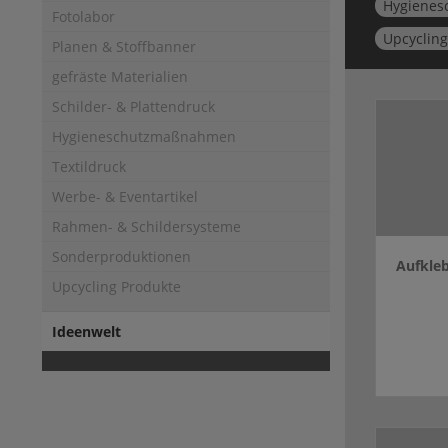
Hygiene
Fotolabor
Upcycling
Planen & Stoffbanner
gefräste Materialien
Schilder- & Plattendruck
Hygieneschutzmaßnahmen
Textildruck
Werbe- & Eventartikel
Rahmen- & Schildersysteme
Sonderproduktionen
Aufkleb
Upcycling Produkte
Ideenwelt