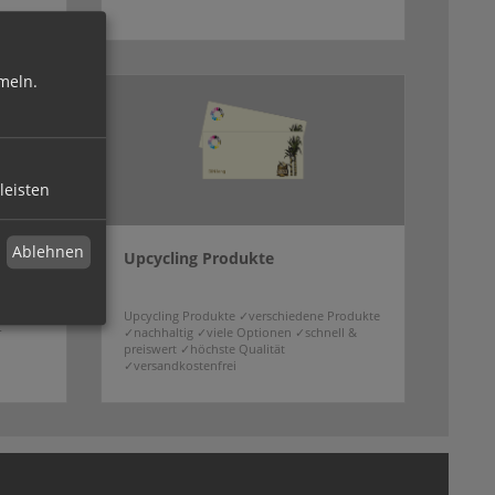
meln.
leisten
Ablehnen
Upcycling Produkte
unseren
Upcycling Produkte ✓verschiedene Produkte
r
✓nachhaltig ✓viele Optionen ✓schnell &
preiswert ✓höchste Qualität
✓versandkostenfrei