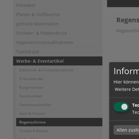
Fotolabor
Planen & Stoffbanner
Regen
gefräste Materialien
Regenschi
Schilder- & Plattendruck
Hygieneschutzmaßnahmen
Textildruck
Werbe- & Eventartikel
Inform
Elektronik- & Computerzubehör
Einlassbänder
Hier können
Burgerfahnen
Weitere Det
Gastroartikel
Te
Gewinnspielartikel
Tec
Spiel & Freizeit
Regenschirme
Allen zus
Tassen & Becher