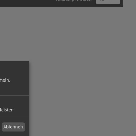
meln.
leisten
Ablehnen