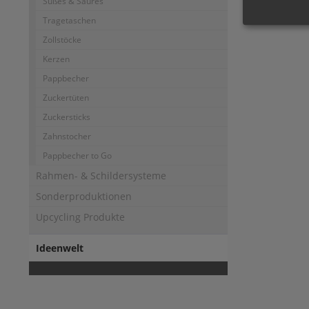
Süßes & Saures
Tragetaschen
Zollstöcke
Kerzen
Pappbecher
Zuckertüten
Zuckersticks
Zahnstocher
Pappbecher to Go
Rahmen- & Schildersysteme
Sonderproduktionen
Upcycling Produkte
Ideenwelt