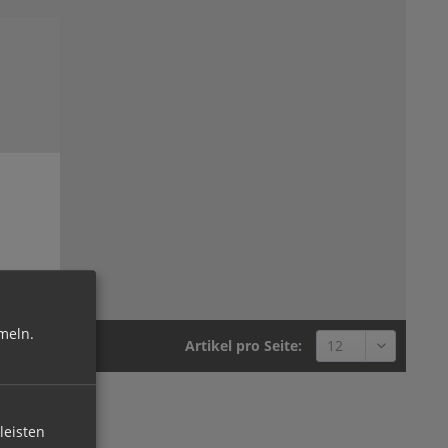
meln.
Artikel pro Seite:
leisten