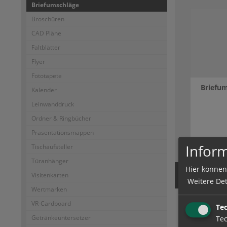
Briefumschläge
Broschüren
CAD Pläne
Faltblätter
Flyer
Fototapete
Briefum
Kalender
Leinwanddruck
Ordner & Ringbücher
Präsentationsmappen
zum Artik
Inform
Tischaufsteller
Türanhänger
Hier können
Visitenkarten
Weitere Det
Wertmarken
VR-Cardboard
Te
Getränkeuntersetzer
Tec