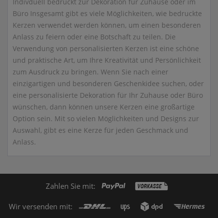
Indivduell bedruckt zur Dekoration für Zuhause oder im
Büro Insgesamt gibt es viele Möglichkeiten, wie bedruckte
Kerzen verwendet werden können, um einen besonderen
Anlass zu feiern oder eine Botschaft zu teilen. Die
Verwendung von personalisierten Kerzen ist eine schöne
und praktische Art, um Ihre Kreativität und Persönlichkeit
zum Ausdruck zu bringen. Wenn Sie nach einer
einzigartigen und besonderen Geschenkidee suchen, oder
eine personalisierte Dekoration für Ihr Zuhause oder Büro
wünschen, dann können unsere Kerzen eine großartige
Option sein. Mit so vielen Möglichkeiten und Designs zur
Auswahl, gibt es eine Kerze für jeden Geschmack und
Anlass.
Zahlen Sie mit:
Wir versenden mit: