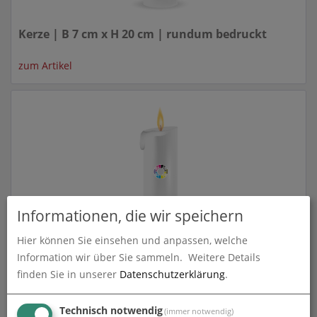
Kerze | B 7 cm x H 20 cm | rundum bedruckt
zum Artikel
Informationen, die wir speichern
Kerze | B 8 cm x H 25 cm | rundum bedruckt
Hier können Sie einsehen und anpassen, welche
Information wir über Sie sammeln.
Weitere Details
zum Artikel
finden Sie in unserer
Datenschutzerklärung
.
Technisch notwendig
(immer notwendig)