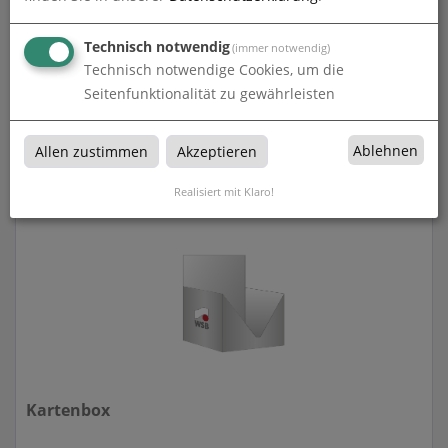
Stülpdeckelschachtel
Technisch notwendig
(immer notwendig)
Technisch notwendige Cookies, um die
Seitenfunktionalität zu gewährleisten
Produkte in
Ablehnen
Allen zustimmen
Akzeptieren
Realisiert mit Klaro!
Kartenbox